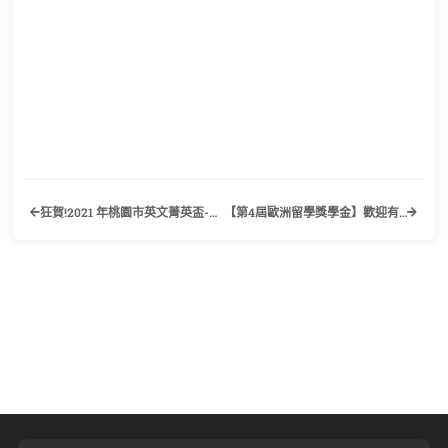
狂賀!2021 年桃園市英文菁英盃-專業英文聽寫能力與詞彙能力大賽應外二乙傅宇璿同學 榮獲 專業英文聽力組職場與生活應用科 個人獎與教師指導獎 冠軍
【第4屆歐洲留學獎學金】歡迎有興趣的同學踴躍報名申請！