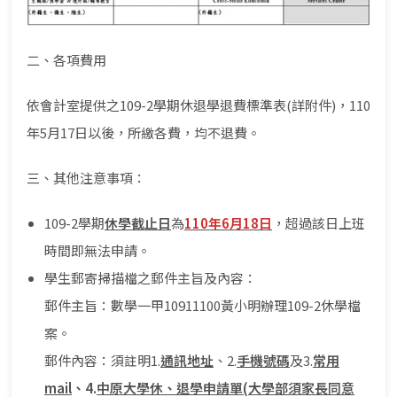
二、各項費用
依會計室提供之109-2學期休退學退費標準表(詳附件)，110
年5月17日以後，所繳各費，均不退費。
三、其他注意事項：
109-2學期
休學截止日
為
110年6月18日
，超過該日上班
時間即無法申請。
學生郵寄掃描檔之郵件主旨及內容：
郵件主旨：數學一甲10911100黃小明辦理109-2休學檔
案。
郵件內容：須註明1.
通訊地址
、2.
手機號碼
及3.
常用
mail
、4.
中原大學休、退學申請單(大學部須家長同意