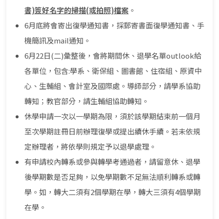
書)簽好名字的掃描(或拍照)檔案
。
6月底將會寄出復學通知書，採郵寄書面復學通知書、手
機簡訊及mail通知。
6月22日(二)彙整後，會將期間休、退學名單outlook給
各單位，包含:學系、衛保組、圖書館、住宿組、原資中
心、生輔組、會計室及國際處。導師部分，請學系協助
轉知；教官部分，請生輔組協助轉知。
休學申請一次以一學期為限，須於該學期結束前一個月
至次學期註冊日前辦理復學或提出續休手續。若未依規
定辦理者，將依學則規定予以退學處理。
有申請校內轉系或參與轉學考通過者，請留意休、退學
後學期數是否足夠，以免學期數不足無法順利轉系或轉
學。如，轉大二須有2個學期在學，轉大三須有4個學期
在學。