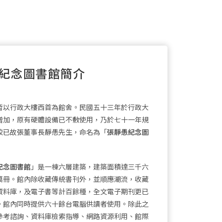
紀念圖書館簡介
以行政大樓西首為館舍。民國五十三年於行政大
增加，原有硬體設備已不敷使用，乃於七十一年規
校已故張董事長靜愚先生，命名為「
張靜愚紀念圖
紀念圖書館
」是一棟六層建築，建築面積達三千六
萬冊。館內除收藏傳統書刊外，並順應潮流，收藏
資料庫，及電子書等計百餘種，全文電子期刊更已
。館內同時提供六十餘台電腦供讀者使用。除此之
參考諮詢、資料庫檢索指導、網路資源利用、館際