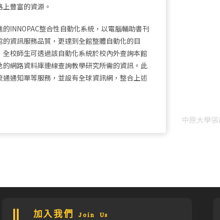
路上豐富的資源。
INNOPAC整合性自動化系統，以電腦輔助書刊
館的資訊服務品質，更達到全館整體自動化的目
，全校師生可透過該自動化系統於校內外查詢本館
地的網路資料庫連線查詢教學研究所需的資訊。此
流通通知單等服務，並設有全球資訊網，整合上述
中原大學張
加入我們 Join Us