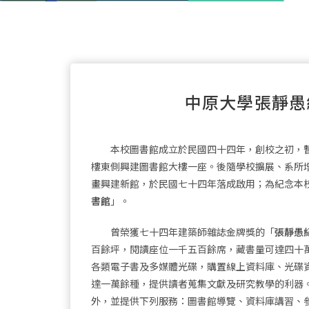
中原大學張靜愚
本校圖書館成立於民國四十四年，創校之初，暫
樓東側興建圖書館大樓一座。後隨學校擴展、系所
畫興建新館，於民國七十四年落成啟用；為紀念本
書館
」。
曾榮獲七十四年建築師雜誌金牌獎的「
張靜愚
百餘坪，閱讀座位一千五百餘席，藏書量可達四十
各類電子書及多媒體光碟，購置線上資料庫、光碟
達一萬餘種，提供讀者蒐集文獻及研究教學的利器
外，並提供下列服務：圖書館導覽、資料庫講習、