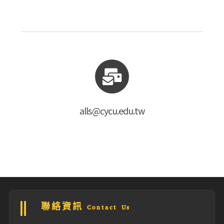
alls@cycu.edu.tw
聯絡資訊 Contact Us