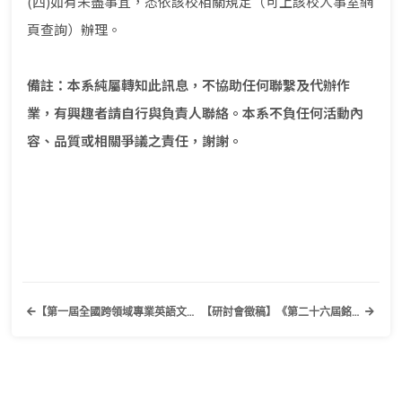
(四)如有未盡事宜，悉依該校相關規定（可上該校人事室網
頁查詢）辦理。
備註：本系純屬轉知此訊息，不協助任何聯繫及代辦作
業，有興趣者請自行與負責人聯絡。本系不負任何活動內
容、品質或相關爭議之責任，謝謝。
【第一屆全國跨領域專業英語文簡報競賽】歡迎有興趣的同學踴躍報名參加！
【研討會徵稿】《第二十六屆銘傳大學國際應用英語教學研討會暨工作坊》銘傳大學應用英語學系