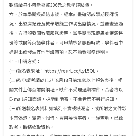
數核給每小時新臺幣336元之教學鐘點費。
六、於每學期授課結束後，經本計畫確認該學期授課情
況、出缺席紀錄及教學增能工作坊出席情況，並審查通過
後，方得頒發國教署服務證明。當學期表現優異並獲頒特
優等或優等英語學伴者，可申請核發服務時數。學伴若中
途退出或發生其他爭議事項，恕不頒發服務證明。
七、申請方式：
(一)報名表網址：
https://reurL.cc/LyL5QL
。
(二)欲申請者請於113年8月18日前填寫以上報名表後，相
關文件上傳至前開網址。缺件不受理逾期補件，合者將以
E-mail通知面談，採隨到隨審，不合者恕不另行通知。
(三)所送報名表資料如填列不實或缺漏者，或所附之文件影
本有偽造、變造、假借、冒用等情事者，一經查明，已錄
取者，撤銷錄取資格。