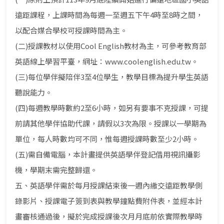
遠距課程，上課時間為每週一至週五下午4時至8時之間，
以配合媒合學校可授課時間為主。
(二)授課教材以使用Cool English教材為主，可參考教育部
英語線上學習平臺，網址：www.coolenglish.edu.tw。
(三)每位學伴擬陪伴3至4位學生，教學目標為提升學生英語
聽說能力。
(四)每週教學時數約2至6小時，如另有要事不克授課，可提
前請其他學伴協助代課，請假以3次為限。授課以一學期為
單位，每人時數均可不同，惟每週授課時數至少2小時。
(五)需自備電腦，本計畫提供英語學伴登記借用視訊攝影
機，學期末需完整歸還。
五、英語學伴需於每月授課結束後一週內繳交遠距教學側
錄影片、授課電子簽到表與教學鐘點費附件表，並經本計
畫審核通過後，擬於完成授課後次月月底前依實際教學時