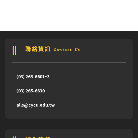
聯絡資訊 Contact Us
(03) 265-6601~3
(03) 265-6630
alls@cycu.edu.tw