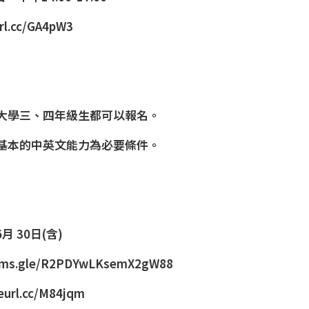
url.cc/GA4pW3
大學三、四年級生都可以報名。
基本的中英文能力為必要條件。
月 30日(含)
orms.gle/R2PDYwLKsemX2gW88
reurl.cc/M84jqm