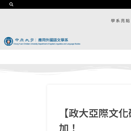
學系亮點
【
政大亞際文化
加！