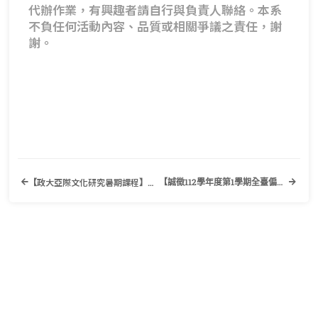
代辦作業，有興趣者請自行與負責人聯絡。本系
不負任何活動內容、品質或相關爭議之責任，謝
謝。
政大亞際文化研究暑期課程
【誠徵112學年度第1學期全臺偏遠地區國小英語遠距教學大學伴200名】歡迎有興趣的同學踴躍報名參加！
【
】歡迎有興趣的同學踴躍報名參加！