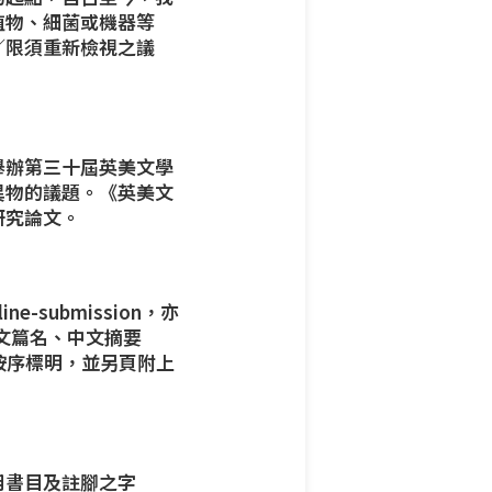
植物、細菌或機器等
∕限須重新檢視之議
舉辦第三十屆英美文學
異物的議題。《英美文
研究論文。
line-submission
，亦
文篇名、中文摘要
碼按序標明，並另頁附上
用書目及註腳之字