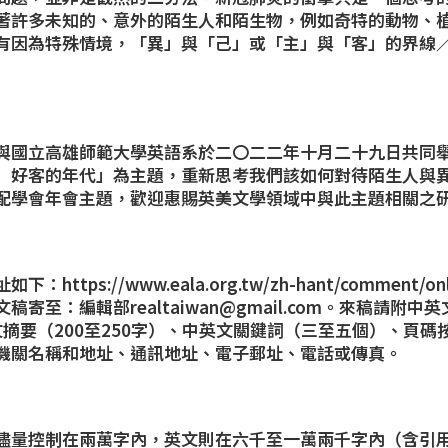
著許多未知的、意外的陌生人和陌生物，例如奇特的動物、
有因為特殊情境，「異」與「己」或「主」與「客」的界線
與國立高雄師範大學英語系於二〇二二年十月二十九日共同
）好客的年代」為主題，重新思考我們該如何對待陌生人與
配學會年會主題，歡迎惠賜英美文學領域中與此主題相關之
址如下：
https://www.eala.org.tw/zh-hant/comment/on
文稿寄至：編輯部
realtaiwan@gmail.com
。來稿請附中英
英文摘要（200至250字）、中英文關鍵詞（三至五個）、頁
機關名稱和地址、通訊地址、電子郵址、電話或傳真。
儘量控制在兩萬字內，英文則在六千至一萬兩千字內（含引