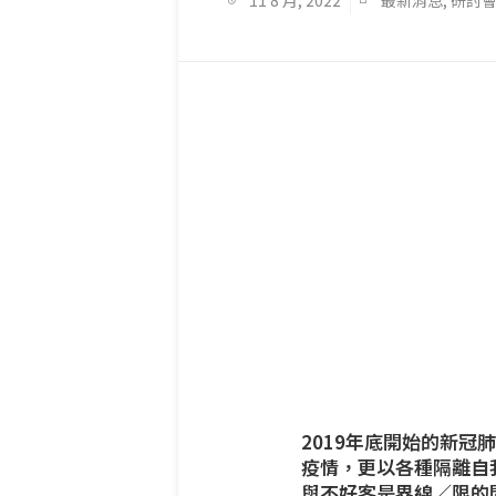
11 8 月, 2022
最新消息
,
研討
2019年底開始的新
疫情，更以各種隔離自
與不好客是界線∕限的