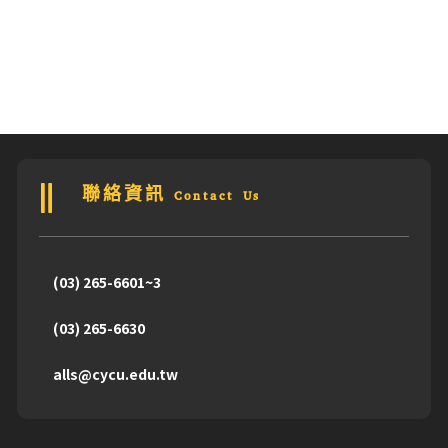
聯絡資訊 Contact Us
(03) 265-6601~3
(03) 265-6630
alls@cycu.edu.tw