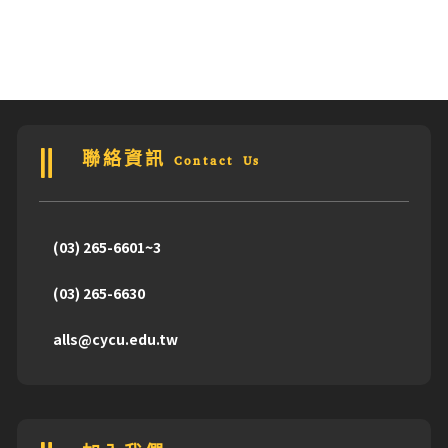
聯絡資訊 Contact Us
(03) 265-6601~3
(03) 265-6630
alls@cycu.edu.tw