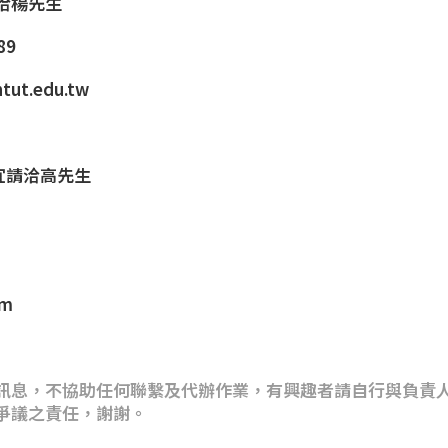
洽楊先生
89
tut.edu.tw
事宜請洽高先生
om
訊息，不協助任何聯繫及代辦作業，有興趣者請自行與負責
爭議之責任，謝謝。