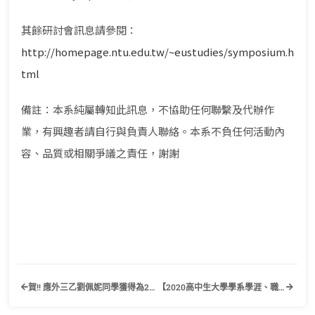
其餘研討會訊息請參閱：
http://homepage.ntu.edu.tw/~eustudies/symposium.h
tml
備註：本系純屬轉知此訊息，不協助任何聯繫及代辦作
業，有興趣者請自行與負責人聯絡。本系不負任何活動內
容、品質或相關爭議之責任，謝謝
賀!! 應外三乙劉佩妮同學獲得為2019亞太大學交流會(UMAP)臺灣交換學生獎學金
【2020高中生大學學系學涯、職涯、生涯體驗營】歡迎有興趣的學生踴躍報名參加！