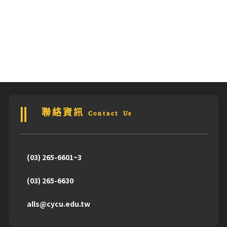
聯絡資訊 Contact Us
(03) 265-6601~3
(03) 265-6630
alls@cycu.edu.tw