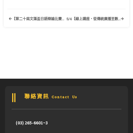
【第二十屆文藻盃日語辯論比賽】歡迎有興趣的同學踴躍報名參加！
5/4【線上講座‧從傳統廣播至數位串流之媒體生涯甘苦談】歡迎有興趣的同學踴躍報名參加！
聯絡資訊 Contact Us
(03) 265-6601~3