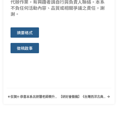
代辦作業，有興趣者請自行與負責人聯絡。本系
不負任何活動內容、品質或相關爭議之責任，謝
謝。
摘要格式
徵稿啟事
狂賀!!! 恭喜本系呂妍慧老師榮升副教授
【研討會徵稿】《台灣西洋古典、中世紀暨文藝復興學會 (TACMRS)第十六屆國際研討會》淡江大學英文學系