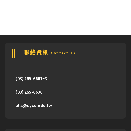
聯絡資訊 Contact Us
(03) 265-6601~3
(03) 265-6630
alls@cycu.edu.tw