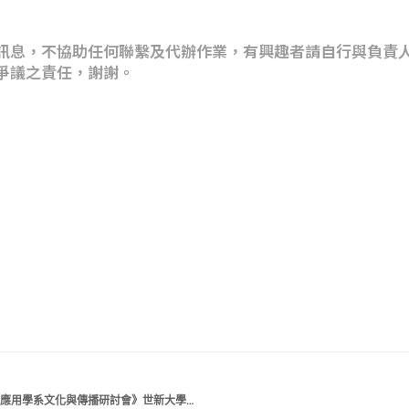
訊息，不協助任何聯繫及代辦作業，有興趣者請自行與負責
爭議之責任，謝謝。
【研討會徵稿】《2026世新大學英語暨傳播應用學系文化與傳播研討會》世新大學英語暨傳播應用學系