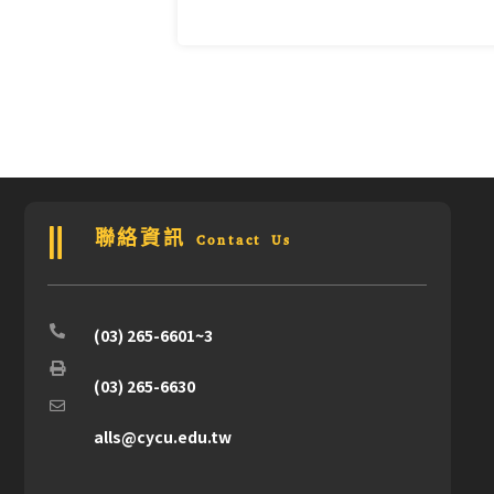
聯絡資訊 Contact Us
(03) 265-6601~3
(03) 265-6630
alls@cycu.edu.tw