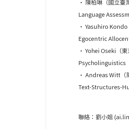
• 陳柏琳（國立臺灣師範大
Language
Assessm
• Yasuhiro Kon
Egocentric
Allocen
• Yohei Oseki（東
Psycholinguistics
• Andreas Witt（
Text-
Structures-
聯絡：劉小姐 (ai.ling