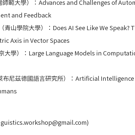
學）：Advances and Challenges of Automa
ent and Feedback
do（青山學院大學）：Does AI See Like We Speak? T
tric Axis in Vector Spaces
京大學）：Large Language Models in Computati
萊布尼茲德國語言研究所）：Artificial Intelligence f
Humans
uistics.workshop@gmail.com)