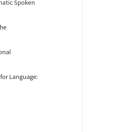
tic Spoken
he
onal
or Language: