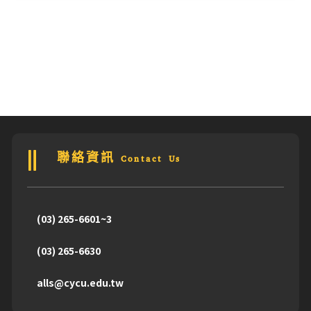
聯絡資訊 Contact Us
(03) 265-6601~3
(03) 265-6630
alls@cycu.edu.tw