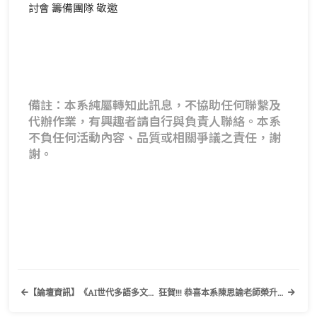
討會 籌備團隊 敬邀
備註：本系純屬轉知此訊息，不協助任何聯繫及
代辦作業，有興趣者請自行與負責人聯絡。本系
不負任何活動內容、品質或相關爭議之責任，謝
謝。
【論壇資訊】《AI世代多語多文化在大學的教與學：危機、實驗與重建》國立政治大學外國語文學院、國立政治大學雙語及多元文化推動辦公室
狂賀!!! 恭喜本系陳思諭老師榮升副教授