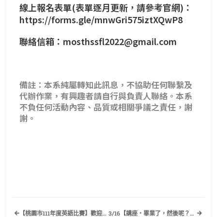
線上報名表單(表單逐月更新，請參考官網)：
https://forms.gle/mnwGri575iztXQwP8
聯絡信箱：mosthssfl2022@gmail.com
備註：本系純屬轉知此訊息，不協助任何聯繫及
代辦作業，有興趣者請自行與負責人聯絡。本系
不負任何活動內容、品質或相關爭議之責任，謝
謝。
【桃園市111年度英語比賽】歡迎有興趣的同學踴躍報名參加！
3/16【講座‧畢業了，然後呢？｜應用外語系的跨界，比你想的還要廣】歡迎有興趣的同學踴躍報名參加！