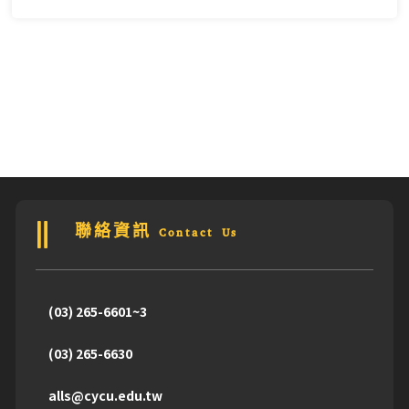
聯絡資訊 Contact Us
(03) 265-6601~3
(03) 265-6630
alls@cycu.edu.tw