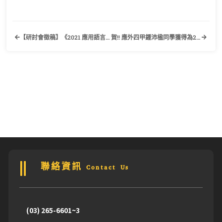
【研討會徵稿】《2021 應用語言學暨語言教學國際研討會》國立臺灣科技大學應用外語系
賀!! 應外四甲鍾沛楹同學獲得為2019亞太大學交流會(UMAP)臺灣交換學生獎學金
聯絡資訊 Contact Us
(03) 265-6601~3