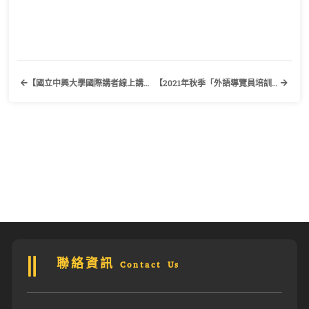
【國立中興大學國際講者線上講座】歡迎有興趣的教師及研究生踴躍報名參加！
【2021年秋季「外語導覽員培訓計畫」】歡迎有興趣的學生踴躍報名參加！
聯絡資訊 Contact Us