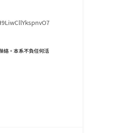
H9LiwCllYkspnvO7
聯絡。本系不負任何活