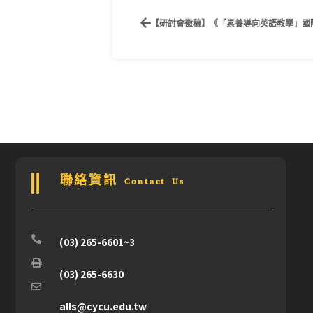
聯絡資訊 Contact Us
(03) 265-6601~3
(03) 265-6630
alls@cycu.edu.tw