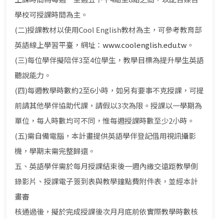
學校可授課時間為主。
(二)授課教材以使用Cool English教材為主，可參考教育部
英語線上學習平臺，網址：
www.coolenglish.edu.tw
。
(三)每位學伴擬陪伴3至4位學生，教學目標為提升學生英語
聽說能力。
(四)每週教學時數約2至6小時，如另有要事不克授課，可提
前請其他學伴協助代課，請假以3次為限。授課以一學期為
單位，每人時數均可不同，惟每週授課時數至少2小時。
(五)需自備電腦，本計畫提供英語學伴登記借用視訊攝影
機，學期末需完整歸還。
五、英語學伴需於每月授課結束後一週內繳交遠距教學側
錄影片、授課電子簽到表與教學鐘點費附件表，並經本計
畫審
核通過後，擬於完成授課後次月月底前依實際教學時數核