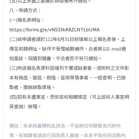
(五)以上未盡之處擬於錄取後另行通知。
八、申請方式：
(一)報名表網址：
https://forms.gle/vN533kK8ZLNTLbUMA
(二)欲申請者請於112年8月31日前填寫以上報名表後，上
傳至前開網址。缺件不受理逾期補件，合者將以E-mail通
知面談，採隨到隨審，不合者恕不另行通知。
(三)所送報名表資料如填列不實或缺漏者，或所附之文件影
本有偽造、變造、假借、冒用等情事者，一經查明，已錄
取者，撤銷錄取資格。
(四)如有未盡事宜，悉依該校相關規定（可上該校人事室網
頁查詢）辦理。
備註：本系純屬轉知此訊息，不協助任何聯繫及代辦作
業，有興趣者請自行與負責人聯絡。本系不負任何活動內