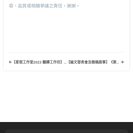
容、品質或相關爭議之責任，謝謝。
【星宿工作室2023 翻譯工作坊】歡迎有興趣的同學踴躍報名參加！
【論文發表會及徵稿啟事】《第十一屆英美文學與文化研究生論文發表會》國立中興大學外國語文學系