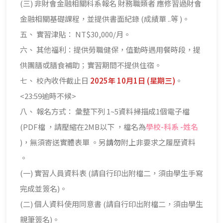
(三) 非財會金融相關科系報名 財務職類者 應修習過財會
金融相關基礎課程，並提供書面紀錄 (成績單 ..等 )。
五、 實習津貼： NT$30,000/月。
六、 其他福利：提供勞職健保，值勤時遇用餐時段，提
供團膳或膳食補助；實習期間不提供住宿。
七、 校內收件截止日
2025年 10月1日 (星期三)
。
<23:59逾時不候>
八、 報名方式： 彙整下列 1~5資料掃描成1個電子檔
(PDF檔 ，請壓縮在2MB以下 ，檔名為
學校-科系 -姓名
)，無須寄送實體表單 。另
請勿
附上非要求之履歷資料
。
(一) 實習人員資料表 (請自行印出附檔二，須由學生手寫
完成並簽名)。
(二) 個人資料使用同意書 (請自行印出附檔二，須由學生
親筆簽名)。