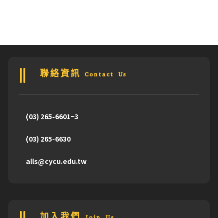
聯絡資訊 Contact Us
(03) 265-6601~3
(03) 265-6630
alls@cycu.edu.tw