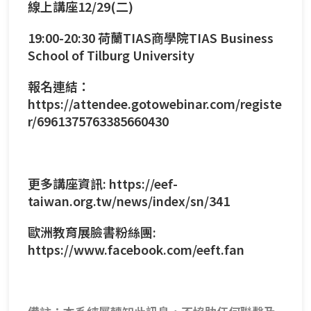
線上講座12/29(二)
19:00-20:30 荷蘭TIAS商學院TIAS Business
School of Tilburg University
報名連結：
https://attendee.gotowebinar.com/registe
r/6961375763385660430
更多講座資訊:
https://eef-
taiwan.org.tw/news/index/sn/341
歐洲教育展臉書粉絲團:
https://www.facebook.com/eeft.fan