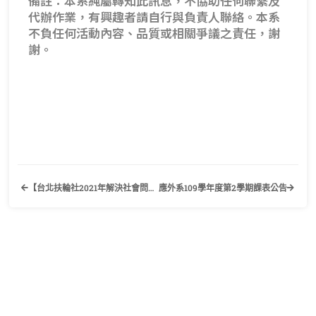
備註：本系純屬轉知此訊息，不協助任何聯繫及
代辦作業，有興趣者請自行與負責人聯絡。本系
不負任何活動內容、品質或相關爭議之責任，謝
謝。
【台北扶輪社2021年解決社會問題英語演講比賽】歡迎有興趣的同學踴躍報名參加！
應外系109學年度第2學期課表公告