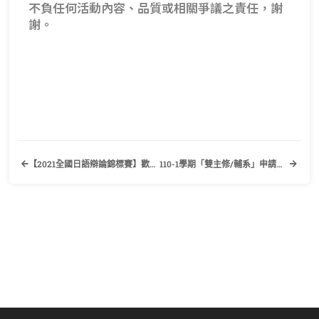
不負任何活動內容、品質或相關爭議之責任，謝
謝。
【2021全國日語辯論錦標賽】歡迎有興趣的同學踴躍報名參加！
110-1學期「雙主修/輔系」申請公告