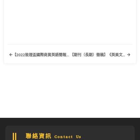
【2022致理盃國際商貿英語簡報競賽】歡迎有興趣的同學踴躍報名參加！
【期刊（長期）徵稿】《英美文學評論》中華民國英美文學學會
聯絡資訊 Contact Us