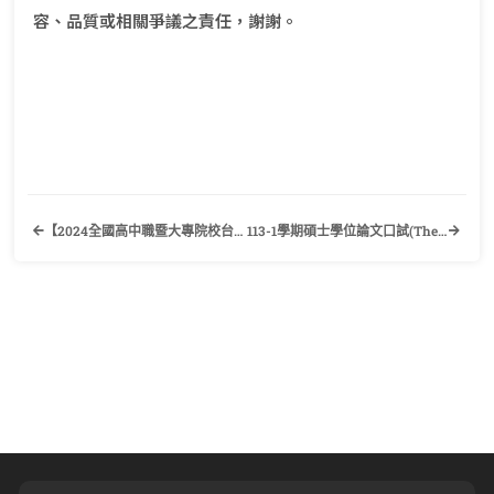
容、品質或相關爭議之責任，謝謝。
【2024全國高中職暨大專院校台灣私房景點介紹英/日文簡報比賽】歡迎有興趣的同學踴躍報名參加！
113-1學期碩士學位論文口試(Thesis Final Defense)申請、論文撰寫規範及離校注意事項