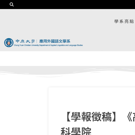
學系亮點
【學報徵稿】《
科學院