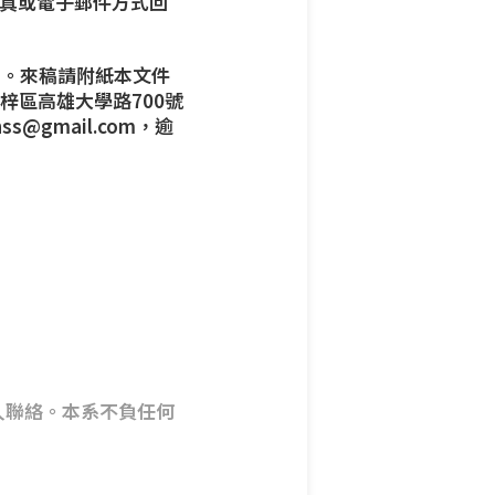
以傳真或電子郵件方式回
刊。來稿請附紙本文件
楠梓區高雄大學路700號
hss@gmail.com
，逾
人聯絡。本系不負任何