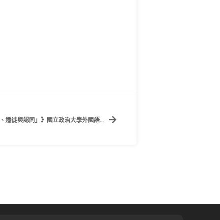
【專刊徵稿】《外國語文研究專刊：「流動、遷徙與認同」》國立政治大學外國語文學院