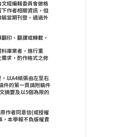
論文經編輯委員會做格
留下作者相關資訊
，但
徵稿當期刊登。通過外
得翻印、翻譯或轉載。
資料庫業者，進行重
之需求，酌作格式之修
要，以A4紙張由左至右
。稿件的第一頁請附稿件
文摘要及以5個為限的
原作者同意信(或授權
事，本學報不負版權責