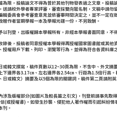
篇為限，投稿論文不得為曾於其他刊物發表過之文章。投稿
，送請校外學者專家評審，審查採雙向匿名制，
文稿中請勿
編輯委員會參考審查意見並依審畢時間決定之，並不一定在
致贈作者當期學報一本及學報光碟一份，不另致酬。
予以刊登，出版權歸本學報所有，非經本學報書面同意，不
收錄後，投稿者同意授權本學報得再授權國家圖書館或其他
、授權用戶下載、列印、瀏覽等行為。並得為符合各資料庫
日或韓文撰寫，稿件頁數以12~30頁為限，不含中、外文摘
下邊界各3.17㎝、左右邊界各2.54㎝、行距為1.5倍行高
、日或韓文）摘要及以5個為限的關鍵詞，稿件第二頁請附英
內涉及版權部分(如圖片及較長篇之引文)，刊登前請事先取得
意信(或授權書)。如發生抄襲、侵犯他人著作權而引起糾紛情
本刊。