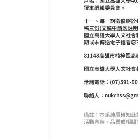
戶名：國立高雄大學401
覆本編輯委員會。
十一、每一期徵稿將於
稿
三份
(
文稿中請勿註
國立高雄大學人文社會
期或未傳送電子檔者恕
81148高雄市楠梓區高
國立高雄大學人文社會
洽詢電話：(07)591-90
聯絡人：
nukchss@gm
備註：本系純屬轉知此
活動內容、品質或相關