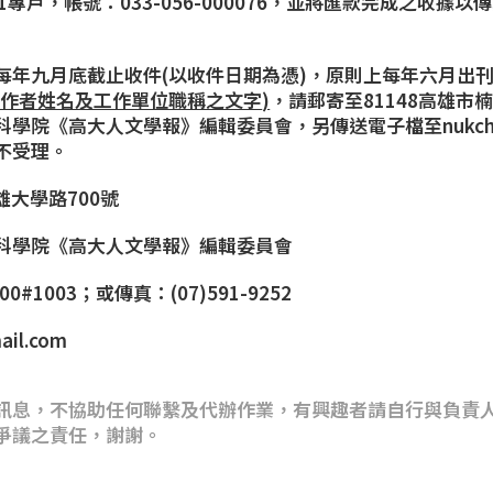
專戶，帳號：033-056-000076，並將匯款完成之收據
每年九月底截止收件(以收件日期為憑)，原則上每年六月出
明作者姓名及工作單位職稱之文字
)
，請郵寄至81148高雄市
科學院《高大人文學報》編輯委員會，另傳送
電子檔
至
nukc
不受理。
雄大學路700號
科學院《高大人文學報》編輯委員會
00#1003；或傳真：(07)591-9252
ail.com
訊息，不協助任何聯繫及代辦作業，有興趣者請自行與負責
爭議之責任，謝謝。