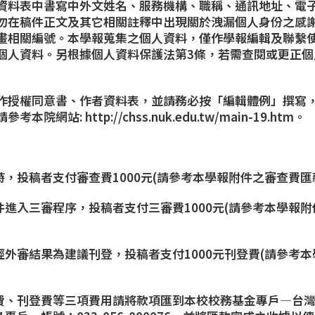
資料表中書寫中外文姓名、服務機構、職稱、通訊地址、電
勿在稿件正文及其它相關註釋中出現關於洩漏個人身份之感
畫相關編號。
本學報蒐集之個人資料，僅作學報編輯及聯繫
個人資料。另根據個人資料保護法第3條，若需查閱或更正個
作授權同意書、作者資料表，並請務必按「編輯體例」撰寫
請參考本院網站:
http://chss.nuk.edu.tw/main-19.htm
。
時，投稿者支付審查費1000元(請參考本學報附件之審查費匯
件進入三審程序，投稿者支付三審費1000元(請參考本學報
經外審結果為建議刊登，投稿者支付1000元刊登費(請參考
審費、刊登費等三項費用請將款項匯到本校校務基金專戶—台