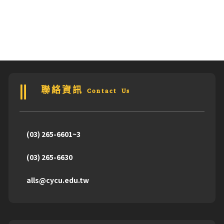
聯絡資訊 Contact Us
(03) 265-6601~3
(03) 265-6630
alls@cycu.edu.tw