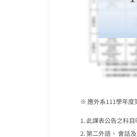
※ 應外系111學年
此課表公告之科目
第二外語、 會話