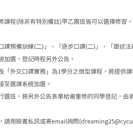
修課程(除非有特別備註)甲乙兩班皆可以選擇修習
口譯預備訓練(二)」、「逐步口譯(二)」、「跟述
統加選，登記時程另外公告。
及「外交口譯實務」為1學分之微型課程，將提供課
接至選課系統加選。
行選班，將另外公告表單給需重修的同學登記，由
臉書私訊或寄email詢問(dreaming25@cycu.or