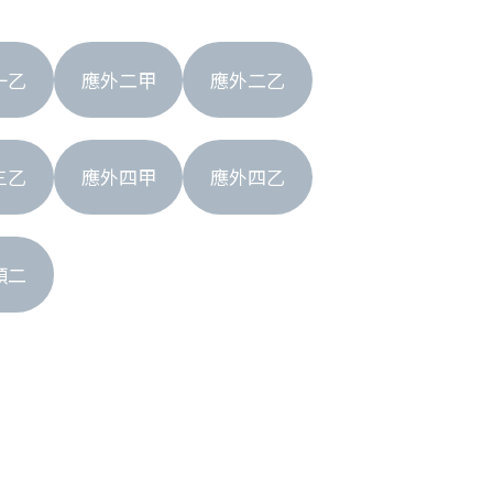
一乙
應外二甲
應外二乙
三乙
應外四甲
應外四乙
碩二