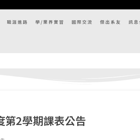
職涯進路
學/業界實習
國際交流
傑出系友
訊息
度第2學期課表公告