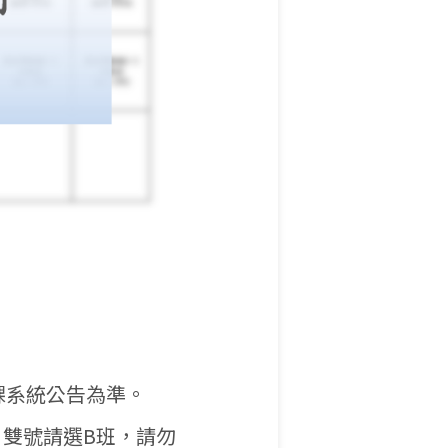
課系統公告為準。
，雙號請選B班，請勿