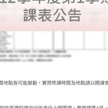
間地點皆可能變動，實際修課時間及地點請以開課
話及寫作等課程請自行依身分上網選課，單號請選A班