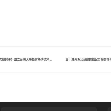
【研討會徵稿】《第二十四屆全國語言學論文研討會》國立台灣大學語言學研究所、台灣語言學學會
賀！應外系108級畢業系友 莊智