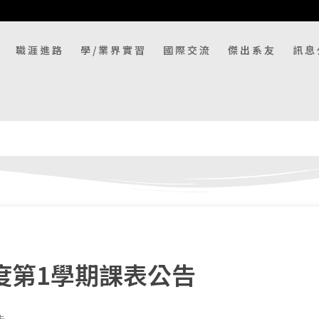
職涯進路
學/業界實習
國際交流
傑出系友
訊息
度第1學期課表公告