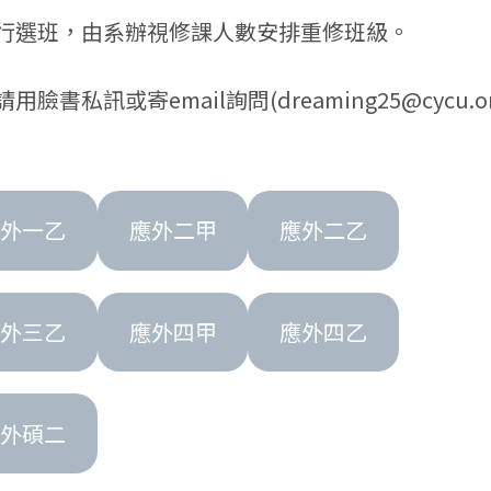
得自行選班，由系辦視修課人數安排重修班級。
私訊或寄email詢問(dreaming25@cycu.org
應外一乙
應外二甲
應外二乙
應外三乙
應外四甲
應外四乙
應外碩二