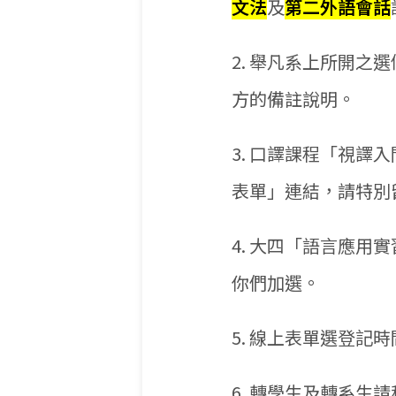
文法
及
第二外語會話
2. 舉凡系上所開之
方的備註說明。
3. 口譯課程「視
表單」連結，請特別
4. 大四「語言應
你們加選。
5. 線上表單選登記時
6. 轉學生及轉系生