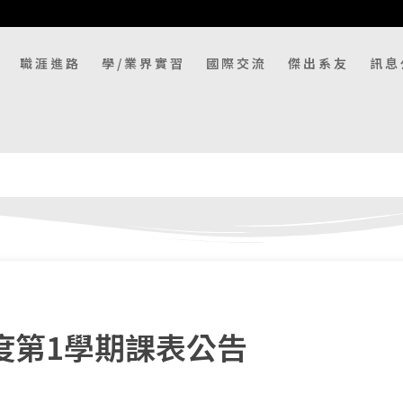
職涯進路
學/業界實習
國際交流
傑出系友
訊息
度第1學期課表公告