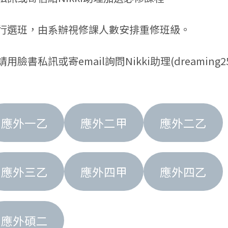
得自行選班，由系辦視修課人數安排重修班級。
私訊或寄email詢問Nikki助理(dreaming25@c
應外一乙
應外二甲
應外二乙
應外三乙
應外四甲
應外四乙
應外碩二