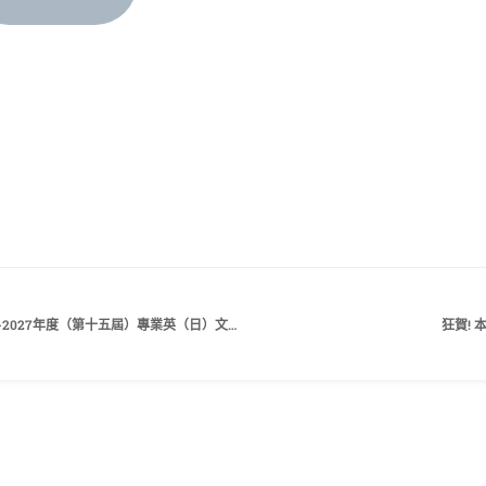
【華人資訊語文競技與創意設計大賞─2026-2027年度（第十五屆）專業英（日）文(ESP)詞彙與聽寫說能力大賽】歡迎有興趣的同學踴躍報名參加！
狂賀!