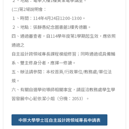
２、地點：電學大樓1樓寅業電學講堂。
(二)第2場說明會：
１、時間：114年4月24日12:00-13:00。
２、地點：張靜愚紀念圖書館1樓秀德廳。
四、通過審查者，自114學年度第1學期起生效，應依照
通過之
自主設計跨領域專長課程模組修習；同時通過或具備輔
系、雙主修身分者，應擇一修讀。
五、辦法請參閱：本校首頁/行政單位/教務處/單位法
規。
六、有關自選學術導師相關事宜，請逕洽教務處學生學
習發展中心莊依潔小姐（分機：2053）。
中原大學學士班自主設計跨領域專長申請表