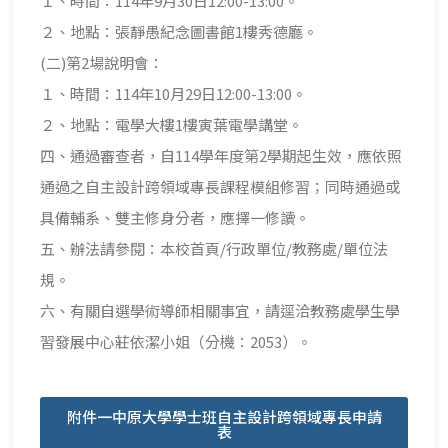
１、時間：114年9月30日12:00-13:00。
２、地點：張靜愚紀念圖書館1樓秀德廳。
(二)第2場說明會：
１、時間：114年10月29日12:00-13:00。
２、地點：電學大樓1樓寅葉電學講堂。
四、通過審查者，自114學年度第2學期起生效，應依照
通過之自主設計跨領域專長課程模組修習；同時通過或
具備輔系、雙主修身分者，應擇一修讀。
五、辦法請參閱：本校首頁/行政單位/教務處/單位法
規。
六、有關自選學術導師相關事宜，請逕洽教務處學生學
習發展中心莊依潔小姐（分機：2053）。
附件一中原大學學士班自主設計跨領域專長申請
表