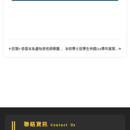
狂賀!! 恭喜本系盧怡君老師榮獲 歐盟 「新伊拉斯莫斯計畫 – 莫內計畫」(2025-2028三年計畫)
本校學士班學生申請114學年度第2學期輔系、雙主修作業事宜公告
聯絡資訊 Contact Us