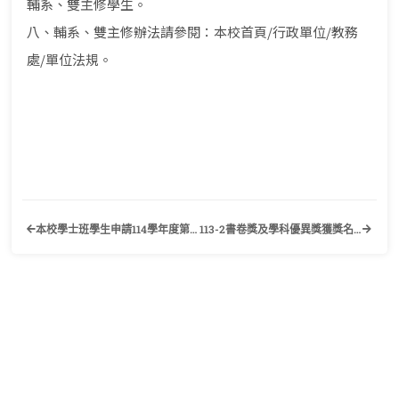
輔系、雙主修學生。
八、輔系、雙主修辦法請參閱：本校首頁/行政單位/教務
處/單位法規。
本校學士班學生申請114學年度第2學期自主設計跨領域專長作業事宜公告
113-2書卷獎及學科優異獎獲獎名單公告