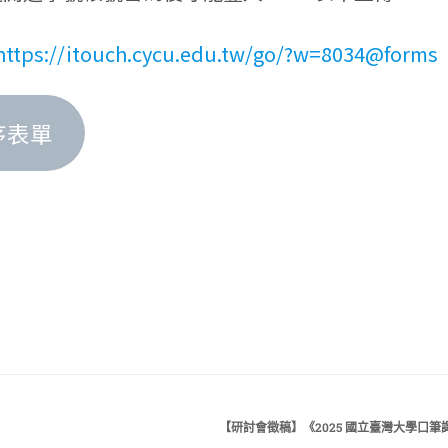
https://itouch.cycu.edu.tw/go/?w=8034@forms
序表單