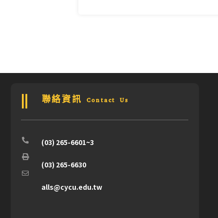
聯絡資訊 Contact Us
(03) 265-6601~3
(03) 265-6630
alls@cycu.edu.tw