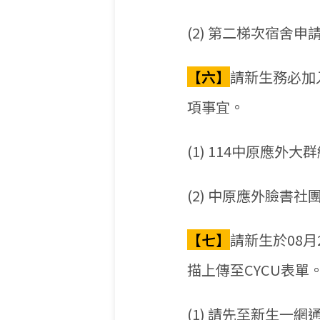
(2) 第二梯次宿舍申
【六】
請新生務必加
項事宜。
(1) 114中原應外大
(2) 中原應外臉書社
【七】
請新生於08
描上傳至CYCU表單
(1) 請先至新生一