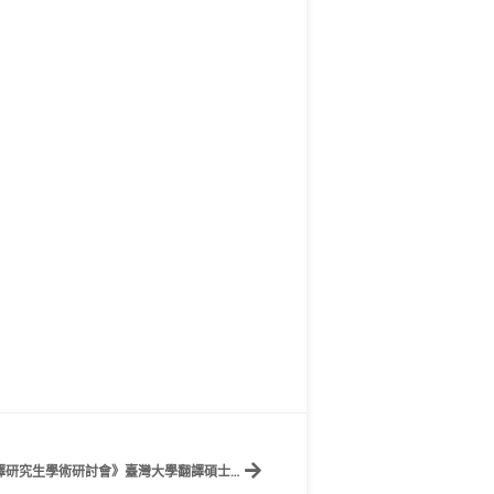
【研討會徵稿】《2025 國立臺灣大學口筆譯研究生學術研討會》臺灣大學翻譯碩士學位學程