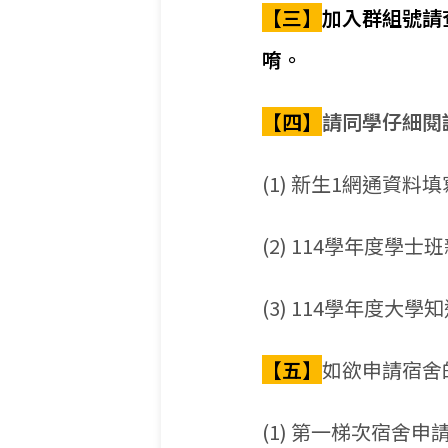
【三】
加入群組號請
唷。
【四】
請同學仔細閱
(1) 新生1網通資料
(2) 114學年度學
(3) 114學年度大學
【五】
如欲申請宿舍
(1) 第一梯次宿舍申