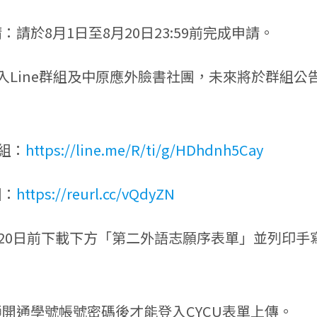
請：請於8月1日至8月20日23:59前完成申請。
入Line群組及中原應外臉書社團，未來將於群組公
群組：
https://line.me/R/ti/g/HDhdnh5Cay
團：
https://reurl.cc/vQdyZN
月20日前下載下方「第二外語志願序表單」並列印手
。
網通開通學號帳號密碼後才能登入CYCU表單上傳。