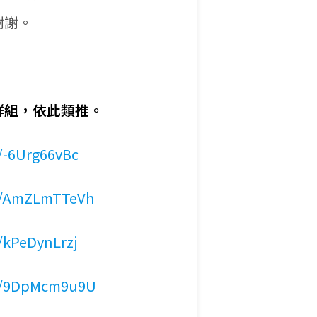
謝謝。
群組，依此類推。
g/-6Urg66vBc
/g/AmZLmTTeVh
g/kPeDynLrzj
i/g/9DpMcm9u9U