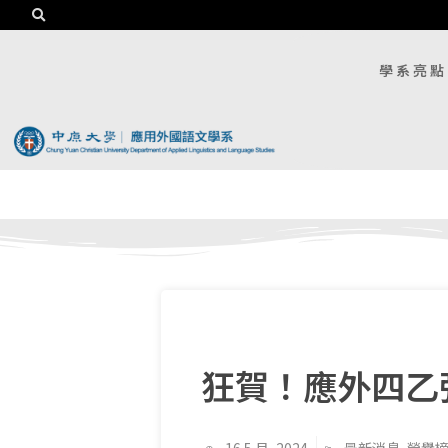
學系亮點
狂賀！應外四乙