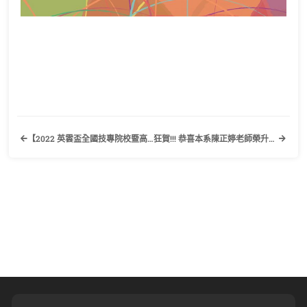
【2022 英雲盃全國技專院校暨高中職英文Podcast競賽】歡迎有需要的同學踴躍報名參加！
狂賀!!! 恭喜本系陳正婷老師榮升副教授