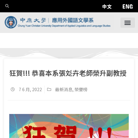
ENG
中文
狂賀!!! 恭喜本系張彣卉老師榮升副教授
7 6 月, 2022
最新消息
,
榮譽榜