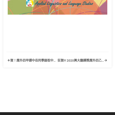
賀！應外四甲譚中岳同學錄取中原大學應用外國語文學系研究所口筆譯組
狂賀!!! 2020興大翻譯獎應外四乙柯汎柔同學榮獲英譯中組佳作