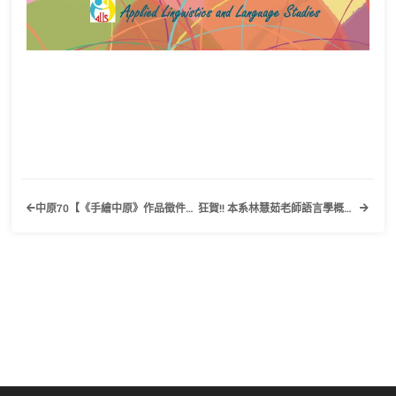
中原70【《手繪中原》作品徵件開跑】歡迎有興趣的同學踴躍參加！
狂賀!! 本系林慧茹老師語言學概論(一)榮獲教育部數位學習課程認證