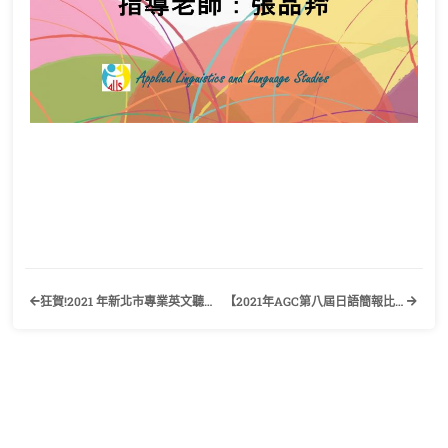
狂賀!2021 年新北市專業英文聽寫能力與詞彙能力大賽 應外三乙周佳萱同學 榮獲 專業英文詞彙組 汽車工業科 個人獎 亞軍
【2021年AGC第八屆日語簡報比賽】歡迎有興趣的同學踴躍報名參加！