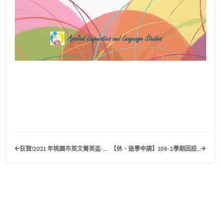
狂賀!2021 年桃園市英文菁英盃-專業英文聽寫能力與詞彙能力大賽應外二乙林珊如同學 榮獲 專業英文聽力組職場與生活應用科 個人獎 季軍
【休、退學申請】109-2學期因疫情舊生休學書面程序簡化程序公告