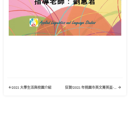
2021 大學生活與校園介紹
狂賀!2021 年桃園市英文菁英盃-專業英文聽寫能力與詞彙能力大賽應外二乙傅宇璿同學 榮獲 專業英文聽力組職場與生活應用科 個人獎與教師指導獎 冠軍