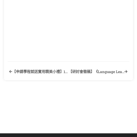
【申請學程就送實用精美小禮】115-1學期跨領域學分學程/微型學程申請作業時間及流程
【研討會徵稿】《Language Learning and Understanding for AI Scientists and Linguists (LLU 2026)》中央研究院語言學研究所、日本國立國語研究所