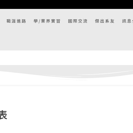
職涯進路
學/業界實習
國際交流
傑出系友
訊息
表