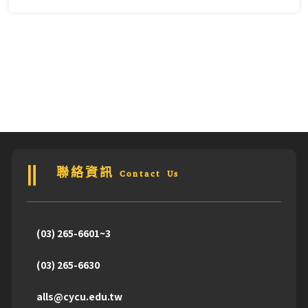
聯絡資訊 Contact Us
(03) 265-6601~3
(03) 265-6630
alls@cycu.edu.tw