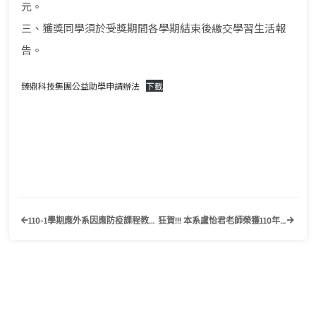
元。
三、獲獎同學須於受獎期間各學期結束後繳交學習生活報
告。
臻鼎科技集團公益助學申請辦法
下載
110-1學期應外系因應防疫課程教學實施方式一覽表
狂賀!!! 本系盧怡君老師榮獲110年度中原大學建教合作績優教師