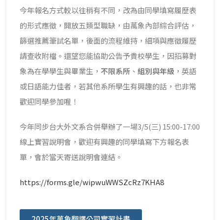
今年報名方式較以往稍有不同，改為由同學填寫履歷表
的形式應徵，開放五類型職缺，由萬象內部綜合評估，
篩選推薦筆試名單，後面的流程維持，細項與應徵履歷
請查收附檔。還望您能協助公告予貴校學生，因招募對
象為在學學生與畢業生，
不限系所
、
組別與年級
，英語
或日語能力佳者，若其他系所學生有興趣的話，也非常
歡迎同學參加喔！
今年同步台大外文系合併舉辦了一場3/5(三) 15:00-17:00
線上實習說明會，歡迎有興趣的同學填寫下方報名表
單，會於當天寄送說明會連結。
https://forms.gle/wipwuWWSZcRz7KHA8
2025年萬象翻譯公司實習計畫