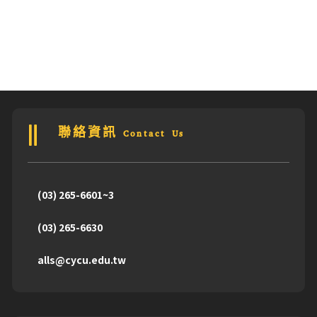
聯絡資訊 Contact Us
(03) 265-6601~3
(03) 265-6630
alls@cycu.edu.tw