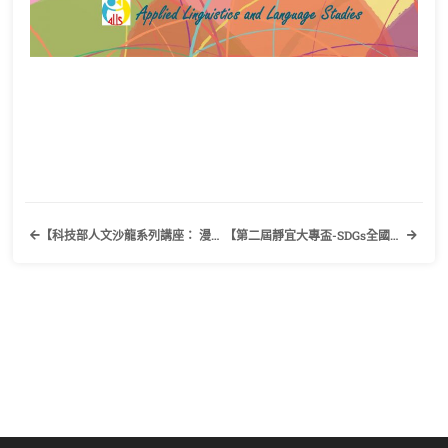
【科技部人文沙龍系列講座： 漫話漫畫-跨媒介的藝術張力】歡迎有興趣的同學踴躍報名！
【第二屆靜宜大專盃-SDGs全國英語漫畫海報創意競賽】歡迎有興趣的同學踴躍報名！