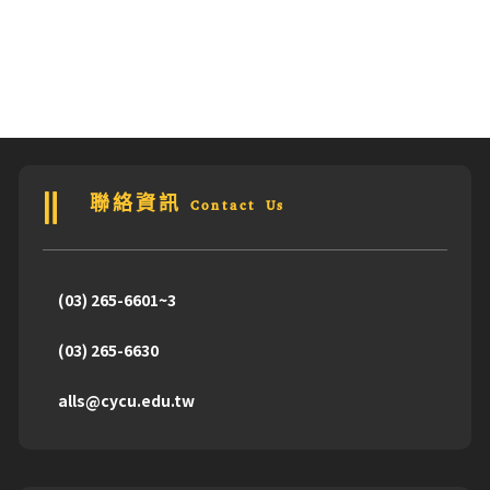
聯絡資訊 Contact Us
(03) 265-6601~3
(03) 265-6630
alls@cycu.edu.tw